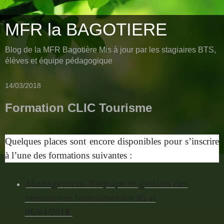
MFR la BAGOTIERE
Blog de la MFR Bagotière Mis à jour par les stagiaires BTS,
élèves et équipe pédagogique
14/03/2018
Formation CLIC Tourisme
Quelques places sont encore disponibles pour s’inscrire
à l’une des formations suivantes :
Management d’équipe et gestion des
ressources humaines
des
05 et
06/04/2018
.