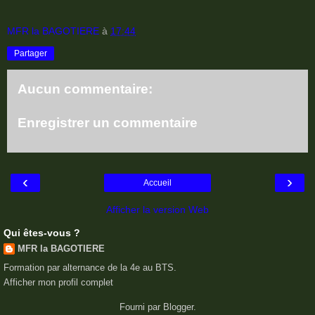
MFR la BAGOTIERE
à
17:44
Partager
Aucun commentaire:
Enregistrer un commentaire
‹
›
Accueil
Afficher la version Web
Qui êtes-vous ?
MFR la BAGOTIERE
Formation par alternance de la 4e au BTS.
Afficher mon profil complet
Fourni par
Blogger
.