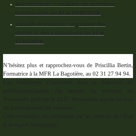
Recrutement : conduire un entretien
d’embauche
des
03 et 04/05/2018.
Famille et enfants : organiser des
visites et des animations
des
14 et
15/05/2018
.
N’hésitez plus et rapprochez-vous de Priscillia Bertin,
Formatrice à la MFR La Bagotière, au 02 31 27 94 94.
Ces formations s’inscrivent dans le dispositif de
professionnalisation des acteurs du tourisme en
Normandie géré par le CLIC Normandie auprès de tous
les professionnels du tourisme.
Cette formation est cofinancée par les services de l’Etat
et la région Normandie.